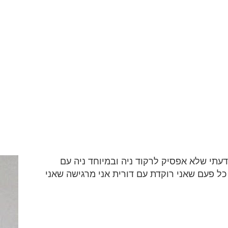
י
טיפולים
NIA
וידאו בלוג
ארועים
בל
ניה Nia
טיפול באמנות ופסיכותראפיה
הנחיית קבוצות
שעורי ניה NIA
הדרכה וליווי מקצועי
פסיכותרפיה אומנות הטיפול
ידעתי שלא אפסיק לרקוד ניה ובמיוחד ניה עם
ל פעם שאני רוקדת עם דורית אני מרגישה שאני
פגישה ב-Zoom