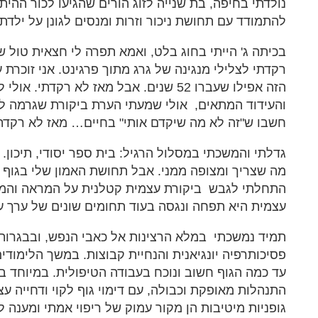
נולדתי בחיפה, בת שנייה לזוג הורים שהגיעו לכור ההית
להתמודד עם תחושת ניכור וזרות ומנסים לגונן על ילד
בכיתה ג' הייתי בחוג בלט, ואמא תפרה לי חצאית טול 
רקדתי לצלילי מנגינה של גרג מתוך פרגינט. אני זוכרת 
הזה אפילו שעברו 52 שנים. אבל מאז לא רקדתי.
והעידוד המתאים, אולי שמעתי הערת ביקורת שגרמה לי 
חשבו ש"זה לא מה שיקדם אותי" בחיים… מאז לא רקדתי ע
גדלתי והמשכתי במסלול הרגיל: בית ספר יסודי, תיכון. 
מה שצריך ומצופה ממני. אבל תחושת האמון שלי בגוף 
התחלתי לגבש ביקורת עצמית קטלנית על המראה והמש
עצמית היא תפחה ונגסה בעוד תחומים שונים של ערך ע
תמיד נמשכתי במלא הרצינות אל כאבי הנפש, ובבגרותי
פסיכותרפיה יונגיאנית והנחיית קבוצות. במשך הלימוד
עד כמה הגוף חשוב ונוכח בעבודה הטיפולית. במיוחד 
התנהלות מאופקת וכבולה, עם דימוי גוף לקוי ודחייה עצמי
גופניות מיטיבות הן מקור עמוק של ריפוי אמתי ומענה ל