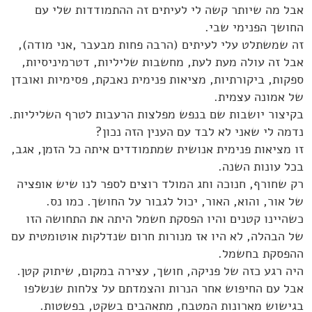
אבל מה שיותר קשה לי לעיתים זה ההתמודדות שלי עם
החושך הפנימי שבי.
זה שמשתלט עלי לעיתים (הרבה פחות מבעבר ,אני מודה),
אבל זה עולה מעת לעת, מחשבות שליליות, דטרמיניסיות,
ספקות, ביקורתיות, מציאות פנימית נאבקת, פסימיות ואובדן
של אמונה עצמית.
בקיצור יושבות שם בנפש מפלצות הרעבות לטרף השליליות.
נדמה לי שאני לא לבד עם הענין הזה נכון?
זו מציאות פנימית אנושית שמתמודדים איתה כל הזמן, אגב,
בכל עונות השנה.
רק שחורף, חנוכה וחג המולד רוצים לספר לנו שיש אופציה
של אור, והוא, האור, יכול לגבור על החושך. כמו נס.
כשהיינו קטנים והיו הפסקת חשמל היתה את התחושה הזו
של הבהלה, לא היו אז מנורות חרום שנדלקות אוטומטית עם
ההפסקת בחשמל.
היה רגע כזה של פניקה, חושך, עצירה במקום, שיתוק קטן.
אבל עם החיפוש אחר הנרות והצמדתם על צלחות שנשלפו
בגישוש מארונות המטבח, מתאהבים בשקט, בפשטות.