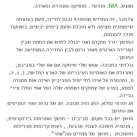
מפגש,
NIA,
חודשי . מוסיקה מעוררת ומאירה.
צדמבר, זה החודש שהחורף נכנס לחיינו, פעם בעוצמה
שיטפונית מציפה ולא מוכלת ופעם בימים יבשים, כשהקור
חודר לעצמות.
החושך יורד מוקדם ואני יכולה לחוש את המתח שבין
הפרידה האיטית מאור היום לבין החדירה המפתיעה של
החושך.
נולדתי בחנוכה. אמא שלי שיחקה עם אח שלי בסביבון,
מתרגלת את האותיות העיבריות של הארץ החדשה, נ, ג, ה,
פ, ומהמרת על איזו לחי יפול הסביביון ואיזה אות תתגלה.
לפתע, בפרץ של צחוקים ושמחה שלה ושל אחי החלו צירי
הלידה.
חג חורפי נפלא, החג הזה חנוכה. חג של נרות ואור המניסים
את החושך.
חושך יש בכל מקום. סביבינו – חושך ואטימות בירוקרטית,
, פנטזיה חשוכה לצנזר תרבות, , דעות קדומות מכלילות
וחשוכות. , חושך של פחדים מה"אחר".