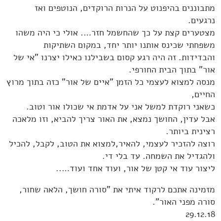
מתבוננים בהיפנוט על הנרות הרוקדים, הנוטפים ואז
נרגעים.
מצטערים קצת על כך שהחשמל חזר…. אולי כי היה משהו
משפחתי שכינס אותנו יותר יחד, במקום השתיקות
והבדידות. זה היה רגע קסום בשבילנו כאילו יצרנו "אי של
אור" בתוך הבית החורפי.
מנסה למצוא לעצמי כל הזמן "איים של אור" כזה בתוך מרוץ
החיים,
כשאני רוקדת למשל אני על אדמת אי שכולו אור וטוב.
אבל עדין, החושך נמצא, את האור צריך להביא, וזו מלאכה
רצינית ביותר.
רוצה להזכיר לעצמי, להאיר,למצוא את הטוב, לקבל, להכיל
ולהגדיל את השמחה. עד בלי די.
ליצור עוד אי קטן של אור, ועוד אחד ועוד…..
מזמינה אתכם לרקוד איתי את "סורה חושך, הלאה שחור,
סורה מפני האור".
29.12.18