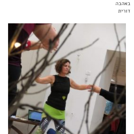
באהבה
דורית