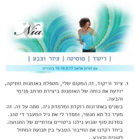
NIA
טיפול באמנות ופסיכותראפיה
ניה Nia
וידאו בלוג
הנחיית קבוצות
ארועים
שעורי ניה NIA
הדרכה וליווי מקצועי
בלוג
פסיכותרפיה אומנות הטיפול
המלצות
פגישה ב-Zoom
לנוע בסטייל
צור קשר
'סגור תפריט'
ציור וריקוד, זה המקום שלי, מטפלת באומנות וותיקה,
יודעת את כוחה של האומנות ביצירת מרחב פנימי
והבעה.
בשנים באחרונות רוקדת ומלמדת ניה. מתה על זה. זה
מעיר כל תא מגופי, ומסדר לי את גיל המעבר די טוב.
בסדנת סוף שבוע גילנו ביטויים צורתיים של התנועה.
ביחד רקדנו את החיבור הטבעי בין תנועת המחול
לקווים ולצבע.