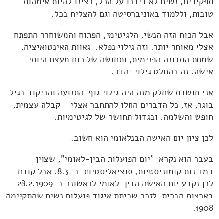
תפקידים, נשים לא דיברו על הכל, רצינו להיות אימהות
טובות, וללמוד באוניברסיטה וגם להצליח בכל.
אבל הכוח הזה הנשי, הלגיטימי, הפתוח והמשוחרר התפתח
אצלי מאוחר יותר. וזה גילוי נפלא. גאוות האינטואיציה,
שמחת התבונה הפנימית, ותחושה של כוח מעצם היותי
אישה. זה בהחלט גילוי נהדר.
אני חושבת שחלק מזה היה גילוי גוף-התנועה והריקוד בגיל
בוגר, אז, כל הדברים החלו להתחבר אצלי – קבלה עצמית,
חופש והשלמה. ובגדול תחושה של לגיטימיות.
לכן ציון יום האישה הבנלאומי הוא חשוב.
בעבר הוא נקרא "יום הפועלות הבין-לאומי", שצוין
במדינות קומוניסטיות, סוציאליסטיות ב-8.3. אבל קודם
לכן נקבע יום האישה הבין-לאומי לראשונה ב-28.2.1909
בארצות הברית לזכר שביתת איגוד פועלות נשים שהתקיימה
1908.