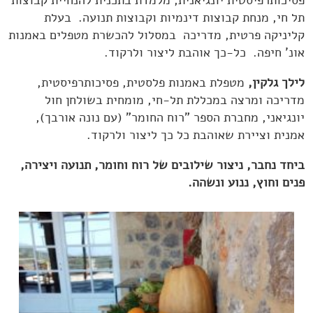
פסיכותרפיסטית יונגיאנית, מלמדת בתכנית להנחיית קבוצות
תל חי, מנחת קבוצות דינמיות וקבוצות תנועה. בעלת
קליניקה פרטית, מדריכה במסלול להכשרת מטפלים באמנות
אונ’ חיפה. כל-כך אוהבת ליצור ולרקוד.
לילך גלקין,
מטפלת באמנות פלסטית, פסיכותרפיסטית,
מדריכה ומרצה במכללת תל-חי, מומחית בשולחן חול
יונגיאני, מחברת הספר "רוח החומר" (עם נונה אורבך),
אמנית וציירת שאוהבת כל כך ליצור ולרקוד.
ביחד נחבר, ניצור שילובים של רוח וחומר, תנועה ויצירה,
פנים וחוץ, ננוע ונשהה.