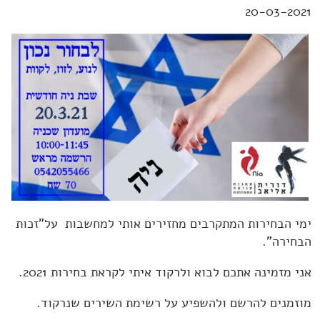
NIA
טיפול באמנות ופסיכותראפיה
20-03-2021
ניה Nia
וידאו בלוג
הנחיית קבוצות
ארועים
שעורי ניה NIA
הדרכה וליווי מקצועי
בלוג
פסיכותרפיה אומנות הטיפול
המלצות
פגישה ב-Zoom
לנוע בסטייל
צור קשר
'סגור תפריט'
ימי הבחירות המתקרבים מחזירים אותי למחשבות על"זכות
הבחירה".
אני מזמינה אתכם לבוא ולרקוד איתי לקראת בחירות 2021.
מוזמנים להרשם ולהשפיע על רשימת השירים שנרקוד.