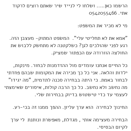
הרשמו כאן….. ושלחו לי לנייד שיר שאתם רוצים לרקוד
אתי. 0542055466
מי לא מכיר את המשפט:
"אמא את לא תחליטי עלי". המשפט המתוק- מעצבן הזה.
רגע לפני שהולכים לגן? כשלקטנה לא מתחשק ללבוש את
החולצה הוורודה עם הכפתור שמציק.
כל החיים אנחנו עומדים מול ההזדמנות לבחור. מינקות,
ילדות והלאה. אני כל כך מכירה את המקומות שבהם פחדתי
לבחור באמת. כי היתה בבחירה סכנה לתדמית, "מה יגידו"
מה נחשב ולא נחשב. כל כך הרבה קולות, איסורים שאימצתי
לעצמי עד כדי טישטוש בדיוק בבחירות שלי.
החינוך לבחירה הוא ערך עליון. ההפך ממנו זה בכי-רע.
הבחירה מעצימה אותי , מגדלת, מאפשרת ונותנת לי ערך
לקיום הבסיסי.