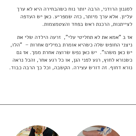
לסגנון הרודני, הרבה יותר נוח כשהבחירה היא לא ערך
עליון. אלא ערך מיותר, כזה שמפריע. כאן יש העדפה
לצייתנות, הרכנת ראש בפחד והצטמצמות.
אז ב "אמא את לא תחליטי עלי", זרעה הילדה שלי את
ניצני החופש שלה כשהיא אומרת במילים אחרות – "הלו,
יש כאן משהו". יש כאן נפש שרוצה אחרת ממך. אז גם
כשנורא לחוץ, רגע לפני הגן, או כל רגע אחר, והכל נראה
נורא דחוף. זה דורש עצירה. הקשבה, וכל כך הרבה כבוד.