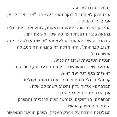
NIA
טיפול באמנות ופסיכותראפיה
כולנו נולדנו לתנועה.
ניה Nia
וידאו בלוג
הנחיית קבוצות
אף תינוק לא קם כל בוקר ואומר לעצמו: "אני חייב לנוע,
אני צריך לתרגל".
ארועים
שעורי ניה NIA
הדרכה וליווי מקצועי
התינוק נע בהנאה. מתמתח במיטתו, לוחץ את כפות רגליו
בלוג
פסיכותרפיה אומנות הטיפול
בהנאה כנגד הדפנות העריסה שלו וחש את גופו.
המלצות
פגישה ב-Zoom
גם הנכדה שלי לא אומרת לעצמה: "עכשיו אדלג לי כי זה
חשוב לבריאות". היא מדלת לה בהנאה וזה מסב לה
לנוע בסטייל
אושר גדול.
צור קשר
הנטיה הטיבעית שלנו זה לנוע.
התנועה שלנו מתאפשרת בין היתר בעזרת 13 מפרקים
'סגור תפריט'
ראשיים מגף רגל ועד ראש.
קרסולי הרגליים היכולים לנוע בתנועות מעגליות.
הברכיים- איזור עדין וחשוב לשים לב אליו.
אגן הירכיים ובו מפרקי הירך.
הכתפיים, המרפקים, שורשי כפות הרגליים והמפרק
הדגול הוא מפרק הראש.
הגולגולת מונחת על מפרק העליון, מפרק חופשי המאפשר