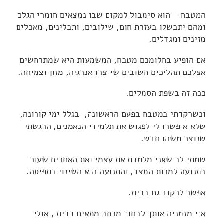
NIA
טיפול באמנות ופסיכותראפיה
המטבח – הוא סימבול למקום שבו נמצאים חומרי הגלם
ניה Nia
וידאו בלוג
הנחיית קבוצות
ומהם יתבשלו בעזרת חום, שילובים, ותבלינים, מאכלים
מזינים ומגדלים.
ארועים
שעורי ניה NIA
הדרכה וליווי מקצועי
בלוג
פסיכותרפיה אומנות הטיפול
אם הופיע בחלומכם מטבח, המשמעות היא שמתרחשים
אצלכם תהליכים חשובים שייצרו אנרגיה, מזון וצמיחה.
המלצות
פגישה ב-Zoom
לנוע בסטייל
ככה זה בשפת הסמלים.
צור קשר
וכשרקדתי במטבח בפעם הראשונה, בגלל ימי קורונה,
'סגור תפריט'
שלא איפשרו לי לפגוש את תלמידי הנאמנים, הרגשתי
שנוצר משהו חדש.
שמתי לב שאני מלמדת את עצמי ואת האחרים שעור
בתנועה למרות המצב, והתנועה היא השינוי בתפיסה.
אפשר לרקוד גם בבית.
אני מזמניה אותך לבחור מרחב מתאים בבית , אולי