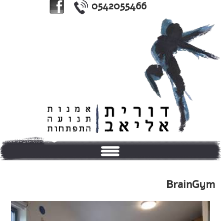
0542055466
בית
BrainGym
אודותי
טיפולים