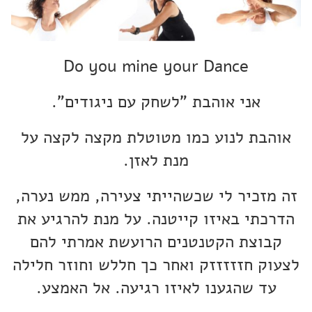
NIA
טיפול באמנות ופסיכותראפיה
ניה Nia
וידאו בלוג
הנחיית קבוצות
ארועים
שעורי ניה NIA
הדרכה וליווי מקצועי
Do you mine your Dance
בלוג
פסיכותרפיה אומנות הטיפול
אני אוהבת "לשחק עם ניגודים".
המלצות
פגישה ב-Zoom
לנוע בסטייל
אוהבת לנוע כמו מטוטלת מקצה לקצה על
צור קשר
מנת לאזן.
'סגור תפריט'
זה מזכיר לי שכשהייתי צעירה, ממש נערה,
הדרכתי באיזו קייטנה. על מנת להרגיע את
קבוצת הקטנטנים הרועשת אמרתי להם
לצעוק חזזזזזק ואחר כך חללש וחוזר חלילה
עד שהגענו לאיזו רגיעה. אל האמצע.