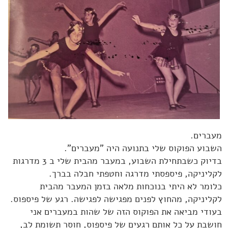
NIA
טיפול באמנות ופסיכותראפיה
ניה Nia
וידאו בלוג
הנחיית קבוצות
ארועים
שעורי ניה NIA
הדרכה וליווי מקצועי
בלוג
פסיכותרפיה אומנות הטיפול
המלצות
פגישה ב-Zoom
לנוע בסטייל
צור קשר
'סגור תפריט'
מעברים.
השבוע הפוקוס שלי בתנועה היה "מעברים".
בדיוק כשבתחילת השבוע, במעבר מהבית שלי ב 3 מדרגות
לקליניקה, פיספסתי מדרגה וחטפתי חבלה בברך.
כלומר לא היתי בנוכחות מלאה בזמן המעבר מהבית
לקליניקה, מהחוץ לפנים מפגישה לפגישה. רגע של פיספוס.
בעודי מביאה את הפוקוס הזה של שהות במעברים אני
חושבת על כל אותם רגעים של פיספוס, חוסר תשומת לב,