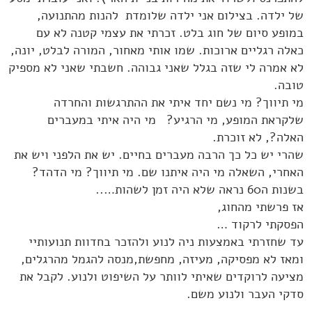
של ילדה. בצילום אני ילדה שלומדת להנות מהתנועה,
במופע סיום של חוג בלט. זכרתי את עצמי קטנה לא עם
כאלה רגליים ארוכות. שמו אותי מאחור, המורה לבלט, יונה,
לא אמרה לי שזה בגלל שאני גבוהה. חשבתי שאני לא מספיק
טובה.
מי תיווך? מי נשם יחד איתי את ההתרגשות והחרדה
שלקראת המופע, מי הרגיע? מי היה איתי במעברים
האלה?, לא זוכרת.
שהרי יש כל כך הרבה מעברים בחיים. יש את הלפני ויש את
האחרי, השאלה מי היה איתנו שם. מי תיווך? מי הדהד?
בשנות ה60 נראה שלא היה זמן לשהות…..
אז פרשתי מהחוג,
הפסקתי לרקוד …
עד שחזרתי באמצעות ניה לנוע ולהזכר בחדוות תנועותיי
ומאז לא מפסיקה, מעיזה, מחפשת,מנסה להגמל מהרגלים,
מציעה לרוקדים שאיתי לוותר על השיפוט ולנוע. לקבל את
סדקי העבר ולנוע משם.