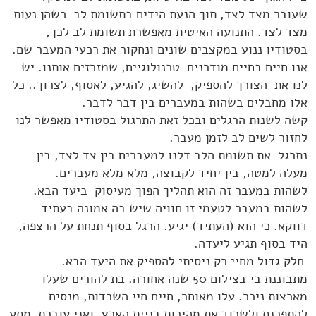
שעובר מצד לצד, תוך הנעת הידים בתשומת לב כשהן נעות
מצד לצד. התנועה האיטית מאפשרת תשומת לב לכך,
בסטודיו ננוע במקצבים שונים ונחקור את רכעי המעבר שם.
אנו חיים בחיים מודרנים טכנולוגיים, שמזרזים אותנו. יש
לנו את הצורך להספיק, להשיג, להגיע, לאסוף, לצרוך.. כל
אלו מחבלים בשהות במעברים בין דבר לדבר.
קשה לשנות הרגלים ובכל זאת התרגול בסטודיו מאפשר לנו
לחזור לשים לב לזמן מעבר.
נתרגל את תשומת הלב דלנו למעברים בין צד לצד, בין
מעלה למטה, בין יחיד לקבוצה, מלא מלא מעברים.
לשהות במעבר זה הוא תהליך הפוך מעיסוק ביעד הבא.
לשהות במעבר לטעמי זו חוויה שיש בה אמונה בעתיד
דווקא. כי הוא (העתיד) יגיע. הרגל בסוף תנחת על הרצפה,
היד בסוף תגיע ליעדה.
חלק גדול מחיי רק ניסיתי להספיק את היעד הבא.
מתבוננת בי בצילום 50 שנה אחורה. בת להורים שעלו
מארצות ניכר. עלו מאוחר, חיים חיי השרדות, מנסים
להתפרנס ולשרוד את מהירות בניית הארץ. ואני עוברת מסע