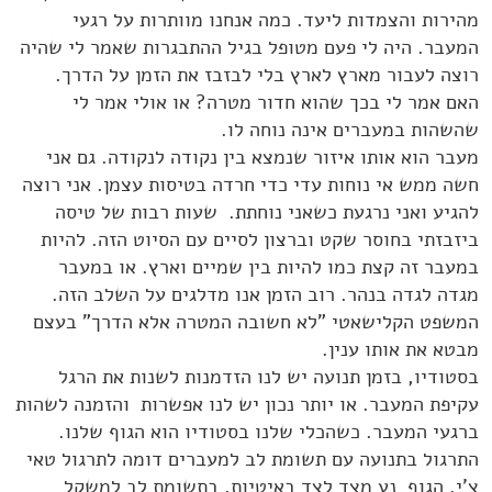
מהירות והצמדות ליעד. כמה אנחנו מוותרות על רגעי
המעבר. היה לי פעם מטופל בגיל ההתבגרות שאמר לי שהיה
רוצה לעבור מארץ לארץ בלי לבזבז את הזמן על הדרך.
האם אמר לי בכך שהוא חדור מטרה? או אולי אמר לי
שהשהות במעברים אינה נוחה לו.
מעבר הוא אותו איזור שנמצא בין נקודה לנקודה. גם אני
חשה ממש אי נוחות עדי כדי חרדה בטיסות עצמן. אני רוצה
להגיע ואני נרגעת כשאני נוחתת. שעות רבות של טיסה
ביזבזתי בחוסר שקט וברצון לסיים עם הסיוט הזה. להיות
במעבר זה קצת כמו להיות בין שמיים וארץ. או במעבר
מגדה לגדה בנהר. רוב הזמן אנו מדלגים על השלב הזה.
המשפט הקלישאטי "לא חשובה המטרה אלא הדרך" בעצם
מבטא את אותו ענין.
בסטודיו, בזמן תנועה יש לנו הזדמנות לשנות את הרגל
עקיפת המעבר. או יותר נכון יש לנו אפשרות והזמנה לשהות
ברגעי המעבר. כשהכלי שלנו בסטודיו הוא הגוף שלנו.
התרגול בתנועה עם תשומת לב למעברים דומה לתרגול טאי
צ'י. הגוף נע מצד לצד באיטיות, בתשומת לב למשקל